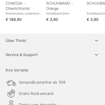
COMODA -
SCHUHBAND -
SCHUHBAN
Chianti/Kombi
Orange
r
Schnürschuh, Lederkombination
Schuhband 2mm
Schuhband 
€ 189,90
€ 3,90
€ 3,90
Über Think!
Service & Support
Ihre Vorteile
Versandkostenfrei ab 50€
Gratis Rückversand
Direkt vom Hersteller