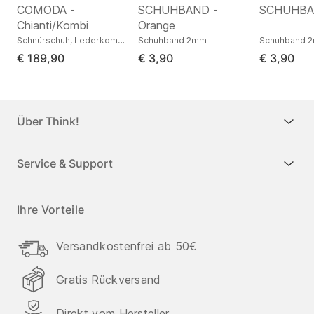
COMODA -
SCHUHBAND -
SCHUHBAN
Chianti/Kombi
Orange
r
Schnürschuh, Lederkombination
Schuhband 2mm
Schuhband 
€ 189,90
€ 3,90
€ 3,90
Über Think!
Service & Support
Ihre Vorteile
Versandkostenfrei ab 50€
Gratis Rückversand
Direkt vom Hersteller