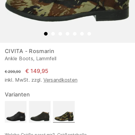
CIVITA - Rosmarin
Ankle Boots, Lammfell
€ 149,95
statt
€ 299,90
inkl. MwSt. zzgl.
Versandkosten
Varianten
Welche Größe passt mir?
Größentabelle