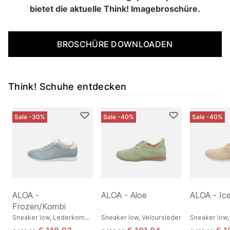
bietet die aktuelle Think! Imagebroschüre.
BROSCHÜRE DOWNLOADEN
Think! Schuhe entdecken
Sale -30%
Sale -40%
Sale -40%
ALOA -
ALOA - Aloe
ALOA - Ic
Frozen/Kombi
er
Sneaker low, Lederkombination
Sneaker low, Veloursleder
Sneaker low,