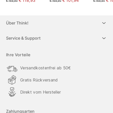
€ 118,93
€ 101,94
€ 1
€ 169,90
€ 169,90
€ 169,90
Über Think!
Service & Support
Ihre Vorteile
Versandkostenfrei ab 50€
Gratis Rückversand
Direkt vom Hersteller
Zahlungsarten