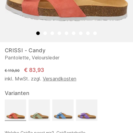
CRISSI - Candy
Pantolette, Veloursleder
€ 83,93
statt
€ 119,90
inkl. MwSt. zzgl.
Versandkosten
Varianten
Welche Größe passt mir?
Größentabelle