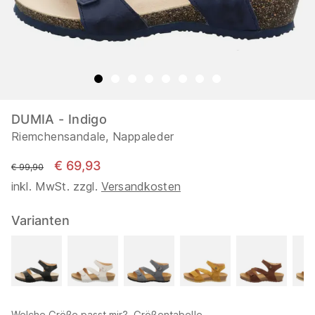
DUMIA - Indigo
Riemchensandale, Nappaleder
€ 69,93
statt
€ 99,90
inkl. MwSt. zzgl.
Versandkosten
Varianten
Welche Größe passt mir?
Größentabelle