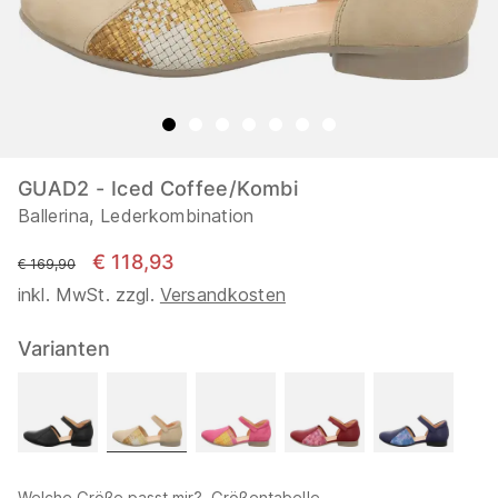
GUAD2 - Iced Coffee/Kombi
Ballerina, Lederkombination
€ 118,93
statt
€ 169,90
inkl. MwSt. zzgl.
Versandkosten
Varianten
Welche Größe passt mir?
Größentabelle