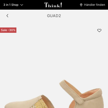
3 in 1 Shop
Händler finden
GUAD2
Sale -30%