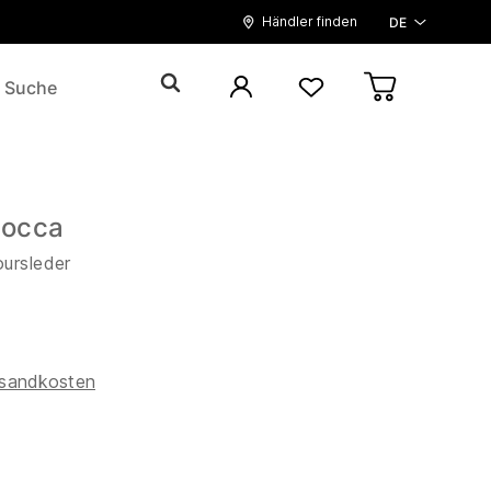
Händler finden
DE
occa
oursleder
sandkosten