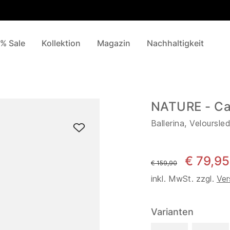
% Sale
Kollektion
Magazin
Nachhaltigkeit
NATURE - Ca
Ballerina, Veloursle
€ 79,95
statt
€ 159,90
inkl. MwSt. zzgl.
Ver
Varianten