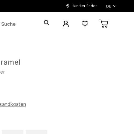
Händler finden
DE
ramel
der
sandkosten