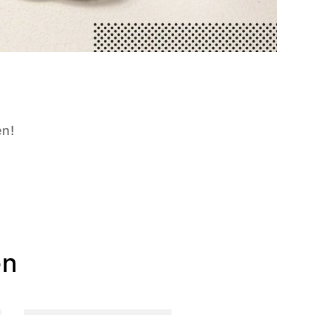
en!
en