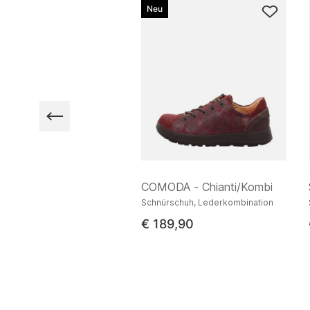
Neu
RE - Rosso/Kombi
COMODA - Chianti/Kombi
er low, Nappaleder
Schnürschuh, Lederkombination
9,90
€ 189,90