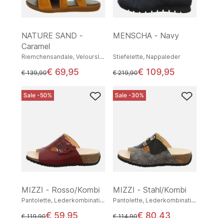
NATURE SAND -
MENSCHA - Navy
Caramel
Riemchensandale, Veloursleder
Stiefelette, Nappaleder
€ 69,95
€ 109,95
statt
statt
€ 139,90
€ 219,90
Sale -50%
Sale -30%
MIZZI - Rosso/Kombi
MIZZI - Stahl/Kombi
Pantolette, Lederkombination
Pantolette, Lederkombination
€ 59,95
€ 80,43
statt
statt
€ 119,90
€ 114,90