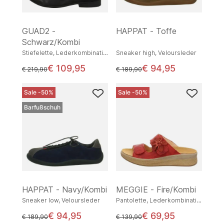
GUAD2 -
HAPPAT - Toffe
Schwarz/Kombi
Stiefelette, Lederkombination
Sneaker high, Veloursleder
€ 109,95
€ 94,95
statt
statt
€ 219,90
€ 189,90
Sale -50%
Sale -50%
Barfußschuh
HAPPAT - Navy/Kombi
MEGGIE - Fire/Kombi
Sneaker low, Veloursleder
Pantolette, Lederkombination
€ 94,95
€ 69,95
statt
statt
€ 189,90
€ 139,90