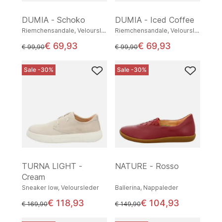
DUMIA - Schoko
DUMIA - Iced Coffee
Riemchensandale, Veloursleder
Riemchensandale, Veloursleder
€ 69,93
€ 69,93
statt
statt
€ 99,90
€ 99,90
Sale -30%
Sale -30%
TURNA LIGHT -
NATURE - Rosso
Cream
Sneaker low, Veloursleder
Ballerina, Nappaleder
€ 118,93
€ 104,93
statt
statt
€ 169,90
€ 149,90