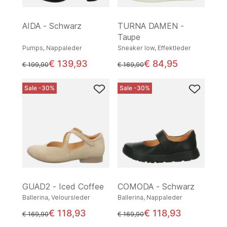
AIDA - Schwarz
TURNA DAMEN -
Taupe
Pumps, Nappaleder
Sneaker low, Effektleder
€ 139,93
€ 84,95
statt
statt
€ 199,90
€ 169,90
Sale -30%
Sale -30%
GUAD2 - Iced Coffee
COMODA - Schwarz
Ballerina, Veloursleder
Ballerina, Nappaleder
€ 118,93
€ 118,93
statt
statt
€ 169,90
€ 169,90