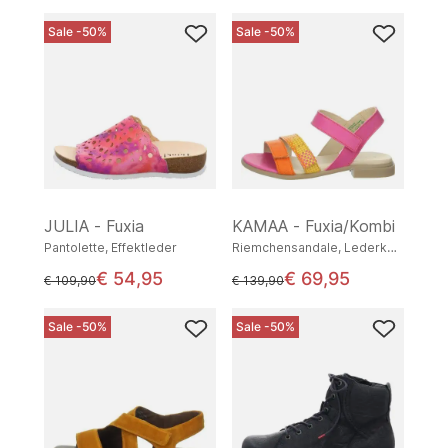
Sale -50%
Sale -50%
JULIA - Fuxia
KAMAA - Fuxia/Kombi
Pantolette, Effektleder
Riemchensandale, Lederkombination
€ 54,95
€ 69,95
statt
statt
€ 109,90
€ 139,90
Sale -50%
Sale -50%