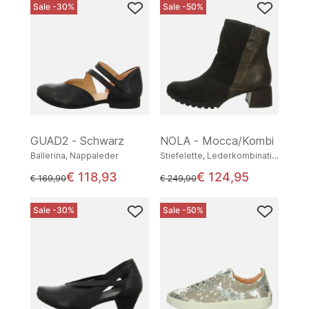
Sale -30%
Sale -50%
GUAD2 - Schwarz
NOLA - Mocca/Kombi
Ballerina, Nappaleder
Stiefelette, Lederkombination
€ 118,93
€ 124,95
statt
statt
€ 169,90
€ 249,90
Sale -30%
Sale -50%