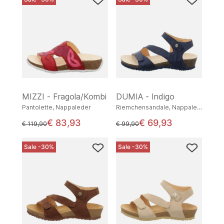
MIZZI - Fragola/Kombi
DUMIA - Indigo
Pantolette, Nappaleder
Riemchensandale, Nappaleder
€ 83,93
€ 69,93
statt
statt
€ 119,90
€ 99,90
Sale -30%
Sale -30%