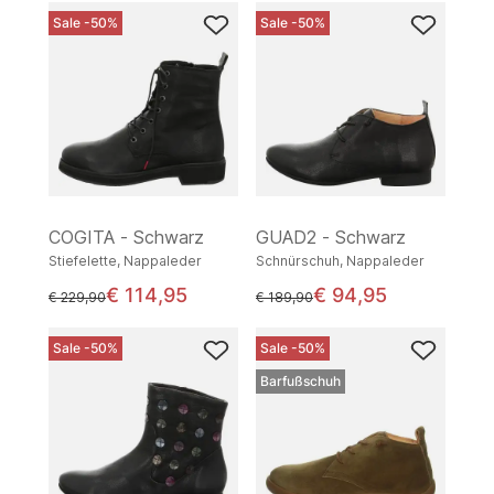
Sale -50%
Sale -50%
COGITA - Schwarz
GUAD2 - Schwarz
Stiefelette, Nappaleder
Schnürschuh, Nappaleder
€ 114,95
€ 94,95
statt
statt
€ 229,90
€ 189,90
Sale -50%
Sale -50%
Barfußschuh