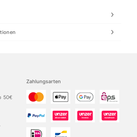
ationen
Zahlungsarten
b 50€
r