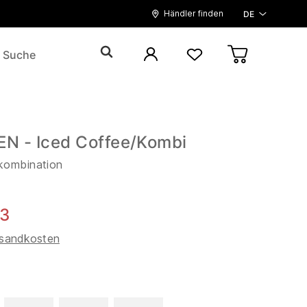
Händler finden
DE
 - Iced Coffee/Kombi
kombination
93
sandkosten