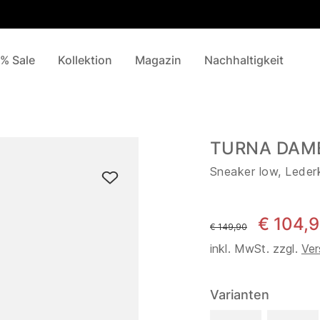
% Sale
Kollektion
Magazin
Nachhaltigkeit
TURNA DAMEN
Sneaker low, Leder
€ 104,
statt
€ 149,90
inkl. MwSt. zzgl.
Ver
Varianten