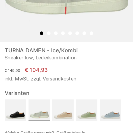
TURNA DAMEN - Ice/Kombi
Sneaker low, Lederkombination
€ 104,93
statt
€ 149,90
inkl. MwSt. zzgl.
Versandkosten
Varianten
Welche Größe passt mir?
Größentabelle