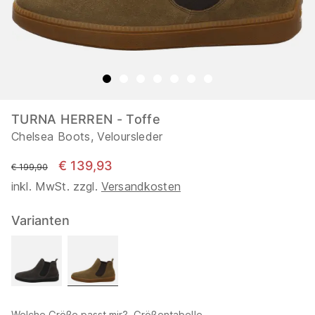
TURNA HERREN - Toffe
Chelsea Boots, Veloursleder
€ 139,93
statt
€ 199,90
inkl. MwSt. zzgl.
Versandkosten
Varianten
Welche Größe passt mir?
Größentabelle