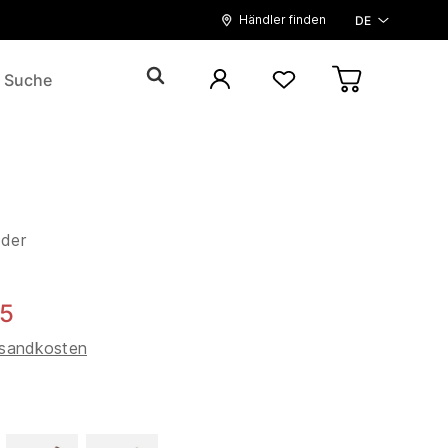
Händler finden
DE
eder
95
sandkosten