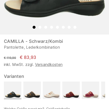
CAMILLA - Schwarz/Kombi
Pantolette, Lederkombination
€ 83,93
statt
€ 119,90
inkl. MwSt. zzgl.
Versandkosten
Varianten
Welche Größe passt mir?
Größentabelle