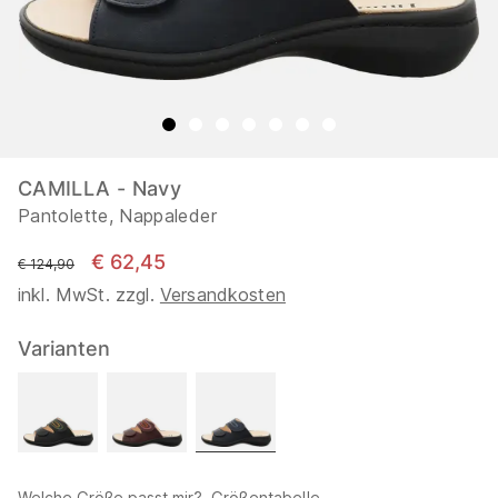
CAMILLA - Navy
Pantolette, Nappaleder
€ 62,45
statt
€ 124,90
inkl. MwSt. zzgl.
Versandkosten
Varianten
Welche Größe passt mir?
Größentabelle