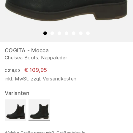
COGITA - Mocca
Chelsea Boots, Nappaleder
€ 109,95
statt
€ 219,90
inkl. MwSt. zzgl.
Versandkosten
Varianten
Welche Größe passt mir?
Größentabelle