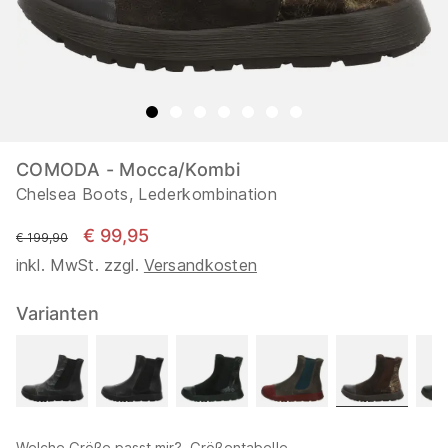
COMODA - Mocca/Kombi
Chelsea Boots, Lederkombination
€ 99,95
statt
€ 199,90
inkl. MwSt. zzgl.
Versandkosten
Varianten
Welche Größe passt mir?
Größentabelle