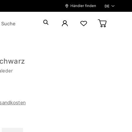
Händler finden
DE
chwarz
aleder
sandkosten