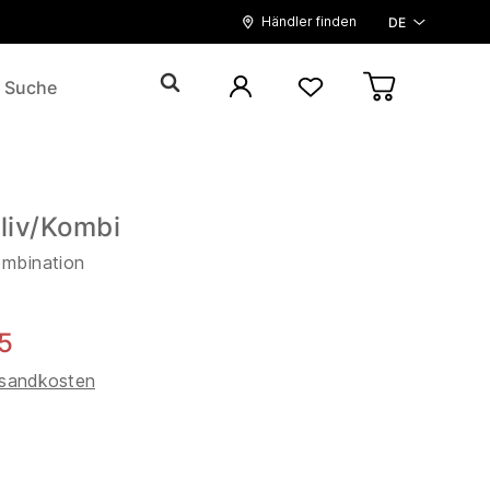
Händler finden
DE
iv/Kombi
ombination
5
sandkosten