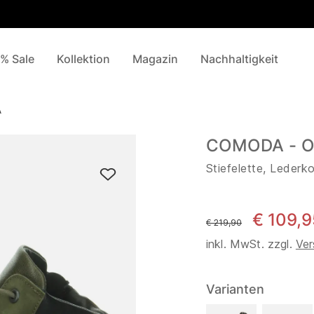
% Sale
Kollektion
Magazin
Nachhaltigkeit
A
COMODA - Ol
Stiefelette, Lederk
€ 109,9
statt
€ 219,90
inkl. MwSt. zzgl.
Ver
Varianten