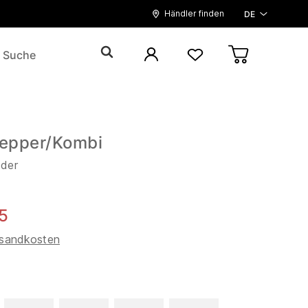
Händler finden
DE
epper/Kombi
eder
5
sandkosten