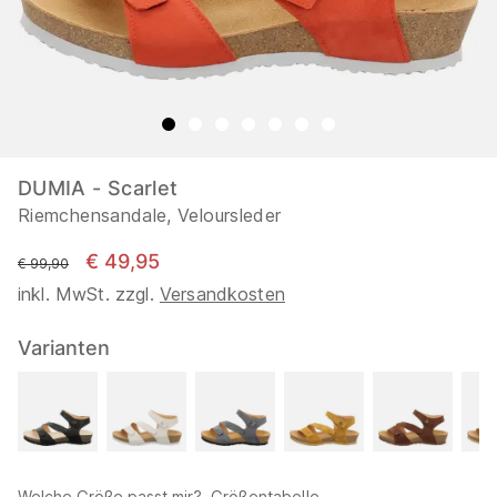
DUMIA - Scarlet
Riemchensandale, Veloursleder
€ 49,95
statt
€ 99,90
inkl. MwSt. zzgl.
Versandkosten
Varianten
Welche Größe passt mir?
Größentabelle