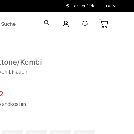
Händler finden
DE
ttone/Kombi
kombination
2
sandkosten