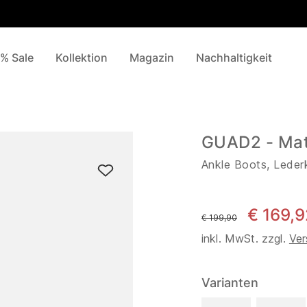
% Sale
Kollektion
Magazin
Nachhaltigkeit
GUAD2 - Ma
Ankle Boots, Leder
€ 169,9
statt
€ 199,90
inkl. MwSt. zzgl.
Ver
Varianten