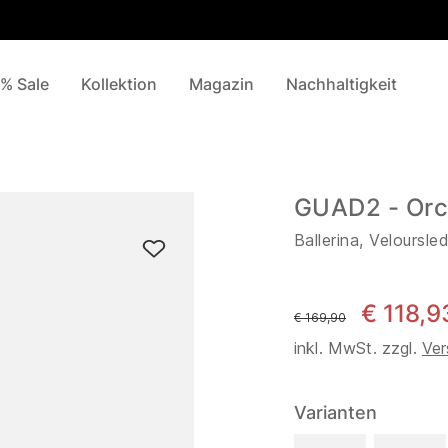
% Sale
Kollektion
Magazin
Nachhaltigkeit
GUAD2 - Orc
Ballerina, Veloursle
€ 118,9
statt
€ 169,90
inkl. MwSt. zzgl.
Ver
Varianten