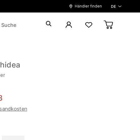
Händler finden
DE
hidea
der
3
sandkosten