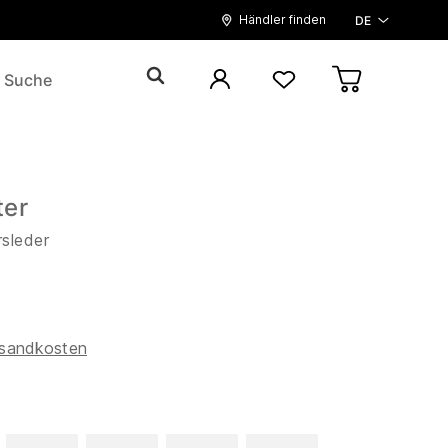
Händler finden
DE
ter
rsleder
sandkosten