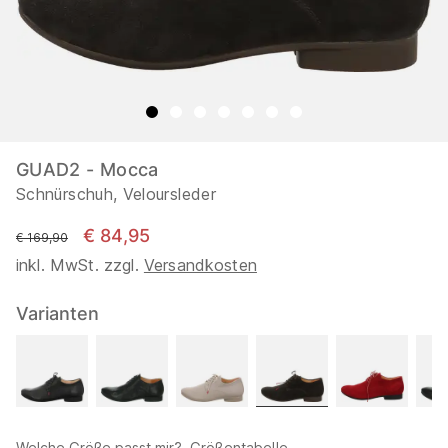
GUAD2 - Mocca
Schnürschuh, Veloursleder
€ 84,95
statt
€ 169,90
inkl. MwSt. zzgl.
Versandkosten
Varianten
Welche Größe passt mir?
Größentabelle