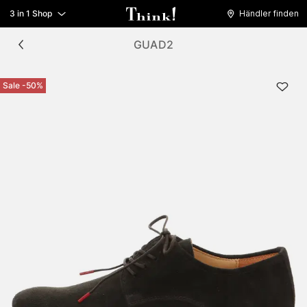
3 in 1 Shop
Händler finden
GUAD2
Sale -50%