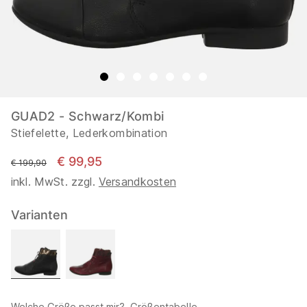
GUAD2 - Schwarz/Kombi
Stiefelette, Lederkombination
€ 99,95
statt
€ 199,90
inkl. MwSt. zzgl.
Versandkosten
Varianten
Welche Größe passt mir?
Größentabelle