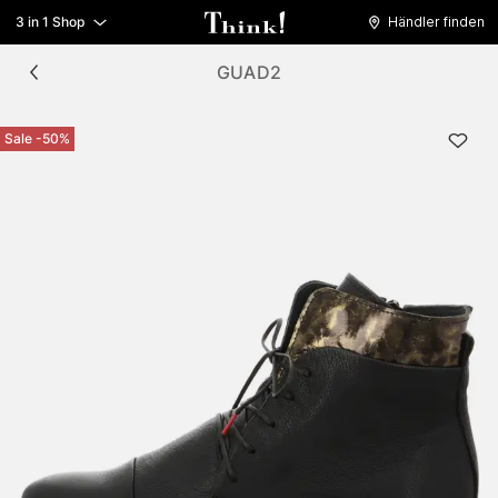
3 in 1 Shop
Händler finden
GUAD2
Sale -50%