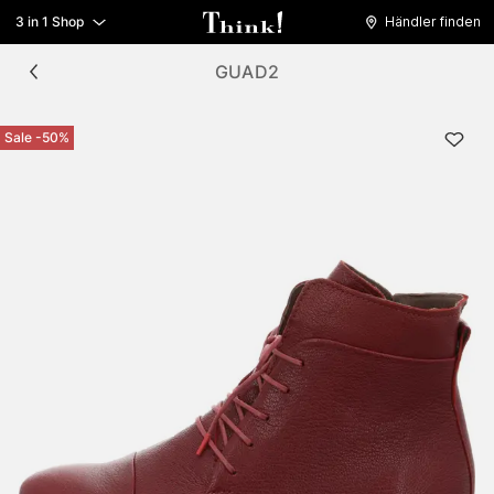
3 in 1 Shop
Händler finden
GUAD2
Sale -50%