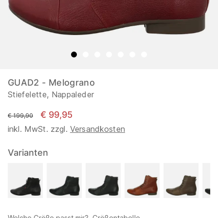
GUAD2 - Melograno
Stiefelette, Nappaleder
€ 99,95
statt
€ 199,90
inkl. MwSt. zzgl.
Versandkosten
Varianten
Welche Größe passt mir?
Größentabelle