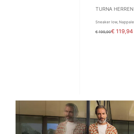
TURNA HERREN 
Sneaker low, Nappal
€ 119,94
statt
€ 199,90