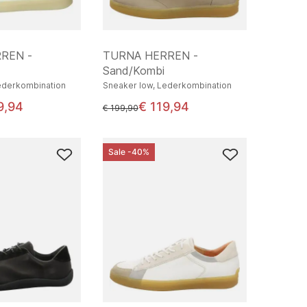
REN -
TURNA HERREN -
Sand/Kombi
ederkombination
Sneaker low, Lederkombination
9,94
€ 119,94
statt
€ 199,90
Sale -40%