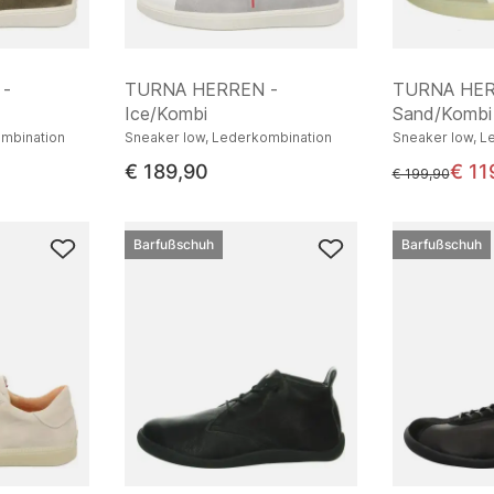
 -
TURNA HERREN -
TURNA HER
Ice/Kombi
Sand/Kombi
ombination
Sneaker low, Lederkombination
Sneaker low, L
€ 189,90
€ 11
statt
€ 199,90
Barfußschuh
Barfußschuh