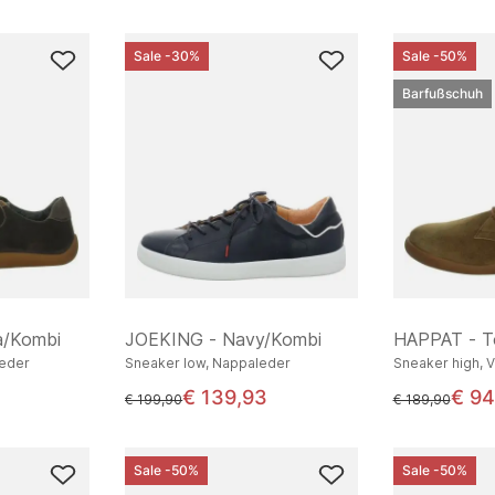
Sale -30%
Sale -50%
Barfußschuh
/Kombi
JOEKING - Navy/Kombi
HAPPAT - T
leder
Sneaker low, Nappaleder
Sneaker high, 
€ 139,93
€ 94
statt
statt
€ 199,90
€ 189,90
Sale -50%
Sale -50%