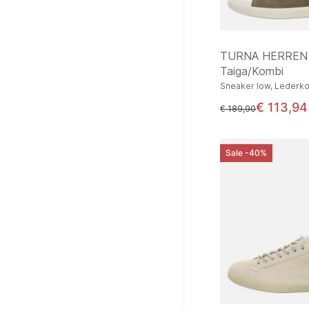
TURNA HERREN
Taiga/Kombi
Sneaker low, Lederk
€ 113,94
statt
€ 189,90
Sale -40%