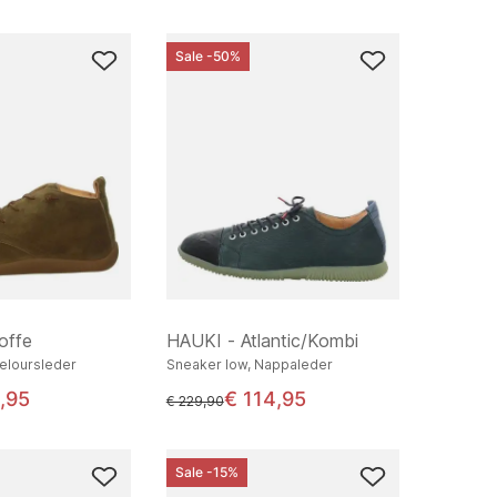
Sale -50%
offe
HAUKI - Atlantic/Kombi
Veloursleder
Sneaker low, Nappaleder
,95
€ 114,95
statt
€ 229,90
Sale -15%