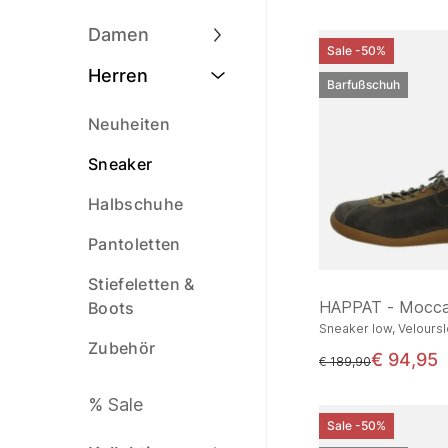
Damen
Sale -50%
Herren
Barfußschuh
Neuheiten
Sneaker
Halbschuhe
Pantoletten
Stiefeletten &
HAPPAT - Mocca
Boots
Sneaker low, Velours
Zubehör
€ 94,95
statt
€ 189,90
% Sale
Sale -50%