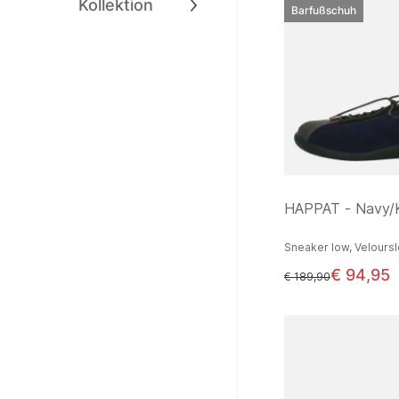
Kollektion
Barfußschuh
HAPPAT - Navy/
Sneaker low, Velours
€ 94,95
statt
€ 189,90