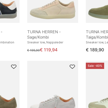
 -
TURNA HERREN -
TURNA HER
Sage/Kombi
Taiga/Kombi
ombination
Sneaker low, Nappaleder
Sneaker low, L
€ 119,94
€ 189,90
statt
€ 199,90
Sale -40%