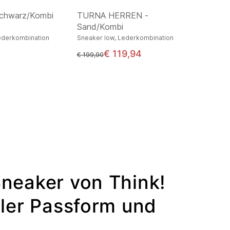
chwarz/Kombi
TURNA HERREN -
Sand/Kombi
ederkombination
Sneaker low, Lederkombination
€ 119,94
statt
€ 199,90
neaker von Think!
iler Passform und