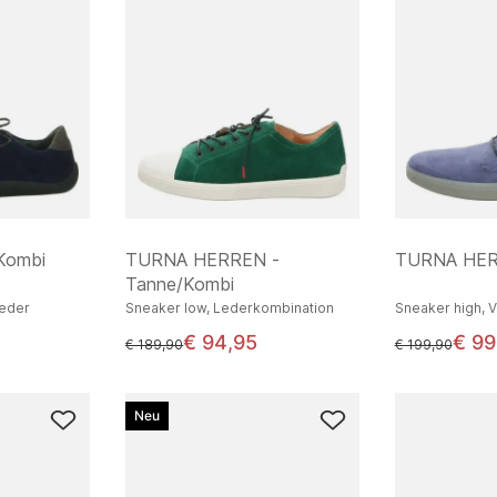
Kombi
TURNA HERREN -
TURNA HER
Tanne/Kombi
leder
Sneaker low, Lederkombination
Sneaker high, 
€ 94,95
€ 99
statt
statt
€ 189,90
€ 199,90
Neu