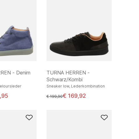
REN - Denim
TURNA HERREN -
Schwarz/Kombi
Veloursleder
Sneaker low, Lederkombination
,95
€ 169,92
statt
€ 199,90