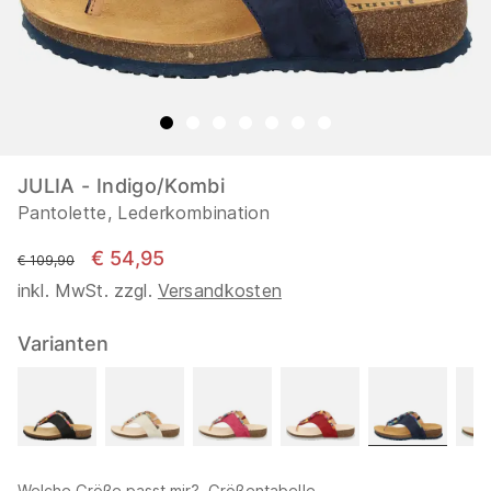
JULIA - Indigo/Kombi
Pantolette, Lederkombination
€ 54,95
statt
€ 109,90
inkl. MwSt. zzgl.
Versandkosten
Varianten
Welche Größe passt mir?
Größentabelle