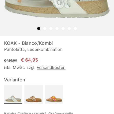
KOAK - Bianco/Kombi
Pantolette, Lederkombination
€ 64,95
statt
€ 129,90
inkl. MwSt. zzgl.
Versandkosten
Varianten
Welche Größe passt mir?
Größentabelle