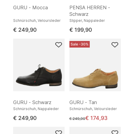
GURU - Mocca
PENSA HERREN -
Schwarz
Schnürschuh, Veloursleder
Slipper, Nappaleder
€ 249,90
€ 199,90
Sale -30%
GURU - Schwarz
GURU - Tan
Schnürschuh, Nappaleder
Schnürschuh, Veloursleder
€ 249,90
€ 174,93
statt
€ 249,90