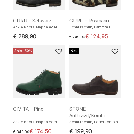
GURU - Schwarz
GURU - Rosmarin
Ankle Boots, Nappaleder
Schnürschuh, Lammfell
€ 289,90
€ 124,95
statt
€ 249,90
Sale -50%
Neu
CIVITA - Pino
STONE -
Anthrazit/Kombi
Ankle Boots, Nappaleder
Schnürschuh, Lederkombination
€ 174,50
€ 199,90
statt
€ 349,00