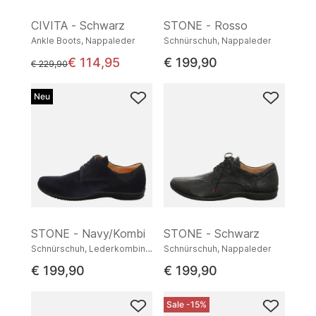
CIVITA - Schwarz
STONE - Rosso
Ankle Boots, Nappaleder
Schnürschuh, Nappaleder
€ 114,95
€ 199,90
statt
€ 229,90
Neu
STONE - Navy/Kombi
STONE - Schwarz
Schnürschuh, Lederkombination
Schnürschuh, Nappaleder
€ 199,90
€ 199,90
Sale -15%