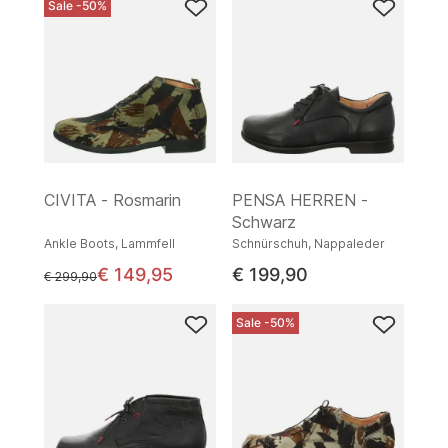
Sale -50%
CIVITA - Rosmarin
PENSA HERREN -
Schwarz
Ankle Boots, Lammfell
Schnürschuh, Nappaleder
€ 149,95
€ 199,90
statt
€ 299,90
Sale -50%