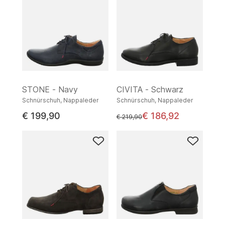
STONE - Navy
CIVITA - Schwarz
Schnürschuh, Nappaleder
Schnürschuh, Nappaleder
€ 199,90
€ 186,92
statt
€ 219,90