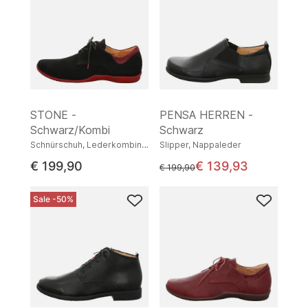
STONE -
PENSA HERREN -
Schwarz/Kombi
Schwarz
Schnürschuh, Lederkombination
Slipper, Nappaleder
€ 199,90
€ 139,93
statt
€ 199,90
Sale -50%