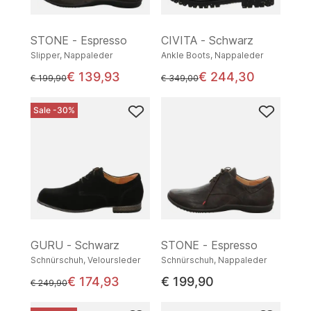
STONE - Espresso
CIVITA - Schwarz
Slipper, Nappaleder
Ankle Boots, Nappaleder
€ 139,93
€ 244,30
statt
statt
€ 199,90
€ 349,00
Sale -30%
GURU - Schwarz
STONE - Espresso
Schnürschuh, Veloursleder
Schnürschuh, Nappaleder
€ 174,93
€ 199,90
statt
€ 249,90