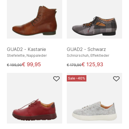
GUAD2 - Kastanie
GUAD2 - Schwarz
Stiefelette, Nappaleder
Schnürschuh, Effektleder
€ 99,95
€ 125,93
statt
statt
€ 199,90
€ 179,90
Sale -40%