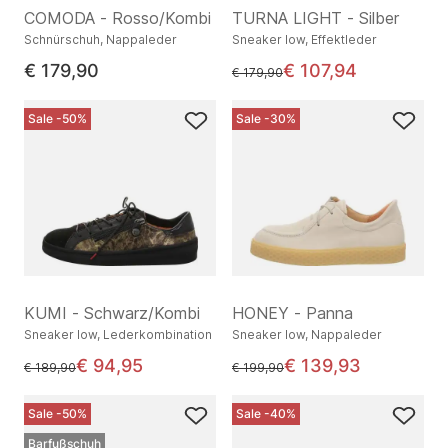
COMODA - Rosso/Kombi
TURNA LIGHT - Silber
Schnürschuh, Nappaleder
Sneaker low, Effektleder
€ 179,90
€ 107,94
statt
€ 179,90
Sale -50%
Sale -30%
KUMI - Schwarz/Kombi
HONEY - Panna
Sneaker low, Lederkombination
Sneaker low, Nappaleder
€ 94,95
€ 139,93
statt
statt
€ 189,90
€ 199,90
Sale -50%
Sale -40%
Barfußschuh