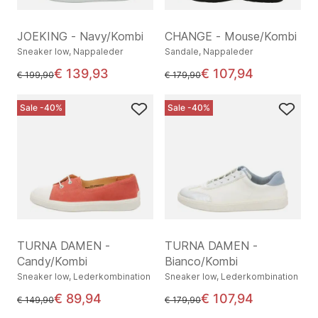
JOEKING - Navy/Kombi
CHANGE - Mouse/Kombi
Sneaker low, Nappaleder
Sandale, Nappaleder
€ 139,93
€ 107,94
statt
statt
€ 199,90
€ 179,90
Sale -40%
Sale -40%
TURNA DAMEN -
TURNA DAMEN -
Candy/Kombi
Bianco/Kombi
Sneaker low, Lederkombination
Sneaker low, Lederkombination
€ 89,94
€ 107,94
statt
statt
€ 149,90
€ 179,90