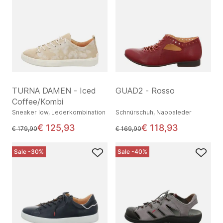
TURNA DAMEN - Iced
GUAD2 - Rosso
Coffee/Kombi
Sneaker low, Lederkombination
Schnürschuh, Nappaleder
€ 125,93
€ 118,93
statt
statt
€ 179,90
€ 169,90
Sale -30%
Sale -40%