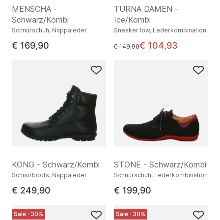
MENSCHA -
TURNA DAMEN -
Schwarz/Kombi
Ice/Kombi
Schnürschuh, Nappaleder
Sneaker low, Lederkombination
€ 169,90
€ 104,93
statt
€ 149,90
KONG - Schwarz/Kombi
STONE - Schwarz/Kombi
Schnürboots, Nappaleder
Schnürschuh, Lederkombination
€ 249,90
€ 199,90
Sale -30%
Sale -30%