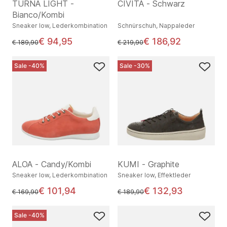
TURNA LIGHT -
CIVITA - Schwarz
Bianco/Kombi
Sneaker low, Lederkombination
Schnürschuh, Nappaleder
€ 94,95
€ 186,92
statt
statt
€ 189,90
€ 219,90
Sale -40%
Sale -30%
ALOA - Candy/Kombi
KUMI - Graphite
Sneaker low, Lederkombination
Sneaker low, Effektleder
€ 101,94
€ 132,93
statt
statt
€ 169,90
€ 189,90
Sale -40%