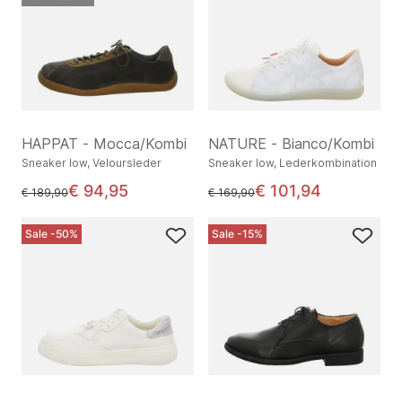
HAPPAT - Mocca/Kombi
NATURE - Bianco/Kombi
Sneaker low, Veloursleder
Sneaker low, Lederkombination
€ 94,95
€ 101,94
statt
statt
€ 189,90
€ 169,90
Sale -50%
Sale -15%