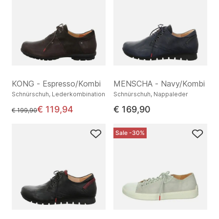
KONG - Espresso/Kombi
MENSCHA - Navy/Kombi
Schnürschuh, Lederkombination
Schnürschuh, Nappaleder
€ 119,94
€ 169,90
statt
€ 199,90
Sale -30%