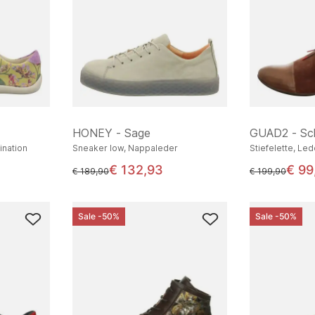
HONEY - Sage
GUAD2 - Sc
ination
Sneaker low, Nappaleder
Stiefelette, Le
€ 132,93
€ 99
statt
statt
€ 189,90
€ 199,90
Sale -50%
Sale -50%