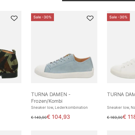
Sale -30%
Sale -30%
TURNA DAMEN -
TURNA DAM
Frozen/Kombi
Sneaker low, Lederkombination
Sneaker low, N
€ 104,93
€ 11
statt
statt
€ 149,90
€ 169,90