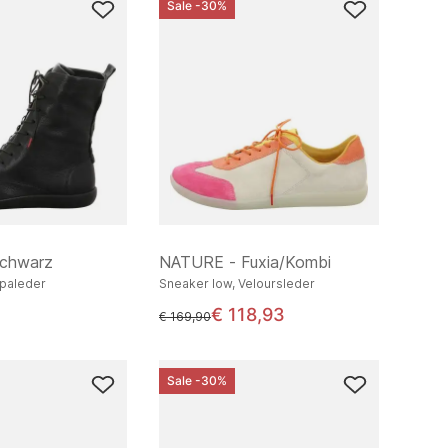
Sale -30%
chwarz
NATURE - Fuxia/Kombi
ppaleder
Sneaker low, Veloursleder
€ 118,93
statt
€ 169,90
Sale -30%