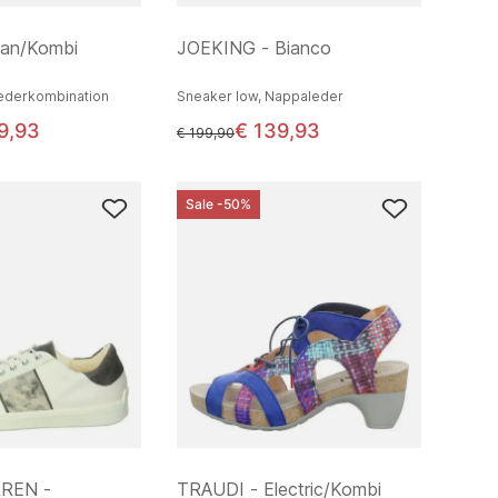
ran/Kombi
JOEKING - Bianco
ederkombination
Sneaker low, Nappaleder
9,93
€ 139,93
statt
€ 199,90
Sale -50%
REN -
TRAUDI - Electric/Kombi