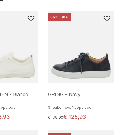
Sale -30%
EN - Bianco
GRING - Navy
appaleder
Sneaker low, Nappaleder
8,93
€ 125,93
statt
€ 179,90