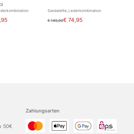
bi
ederkombination
Sandalette, Lederkombination
,95
€ 74,95
statt
€ 149,90
Zahlungsarten
b 50€