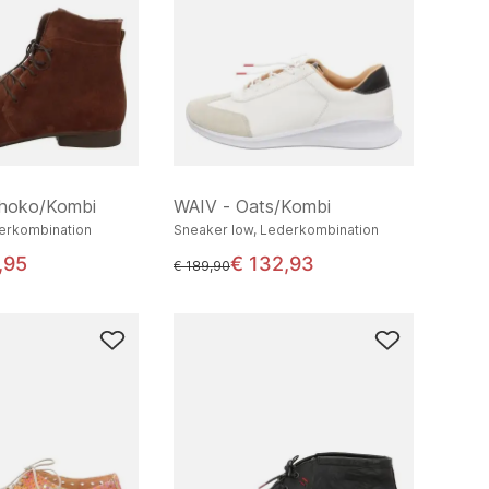
hoko/Kombi
WAIV - Oats/Kombi
derkombination
Sneaker low, Lederkombination
,95
€ 132,93
statt
€ 189,90