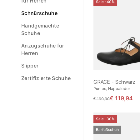
für Herren
Sale -40%
Schnürschuhe
Handgemachte
Schuhe
Anzugschuhe für
Herren
Slipper
Zertifizierte Schuhe
GRACE - Schwarz
Pumps, Nappaleder
€ 119,94
statt
€ 199,90
Sale -30%
Barfußschuh