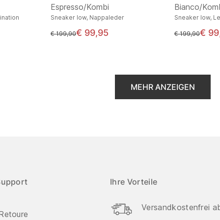
Espresso/Kombi
Bianco/Kom
ination
Sneaker low, Nappaleder
Sneaker low, L
€ 99,95
€ 99
statt
statt
€ 199,90
€ 199,90
MEHR ANZEIGEN
Support
Ihre Vorteile
Versandkostenfrei a
Retoure