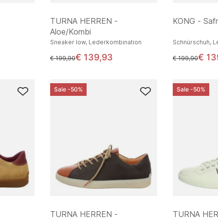
TURNA HERREN -
KONG - Saf
Aloe/Kombi
Sneaker low, Lederkombination
Schnürschuh, L
€ 139,93
€ 13
statt
statt
€ 199,90
€ 199,90
Sale -50%
Sale -50%
TURNA HERREN -
TURNA HER