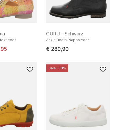
xia
GURU - Schwarz
fektleder
Ankle Boots, Nappaleder
,95
€ 289,90
Sale -30%