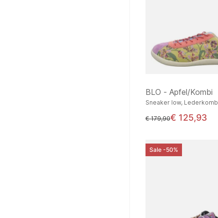
BLO - Apfel/Kombi
Sneaker low, Lederkomb
€ 125,93
statt
€ 179,90
Sale -50%