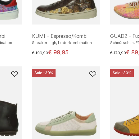
mbi
KUMI - Espresso/Kombi
GUAD2 - Fu
ination
Sneaker high, Lederkombination
Schnürschuh, Ef
€ 99,95
€ 89
statt
statt
€ 199,90
€ 179,90
Sale -30%
Sale -30%