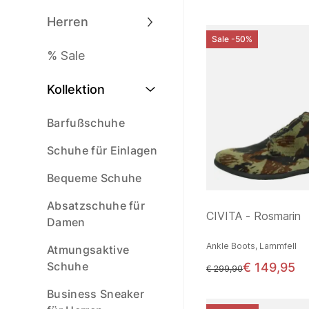
Herren
Sale -50%
% Sale
Kollektion
Barfußschuhe
Schuhe für Einlagen
Bequeme Schuhe
Absatzschuhe für
CIVITA - Rosmarin
Damen
Ankle Boots, Lammfell
Atmungsaktive
Schuhe
€ 149,95
statt
€ 299,90
Business Sneaker