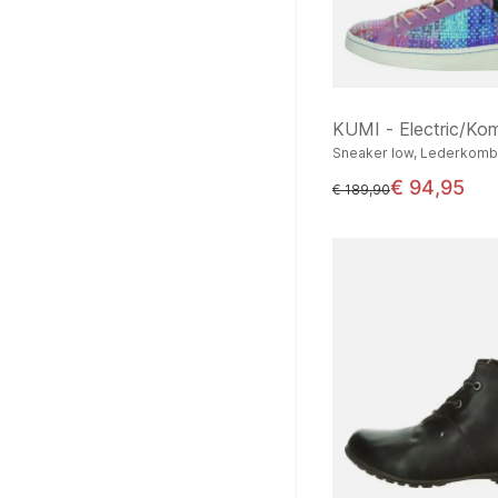
KUMI - Electric/Ko
Sneaker low, Lederkomb
€ 94,95
statt
€ 189,90