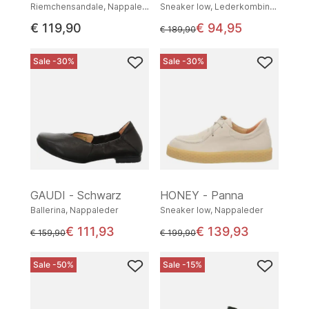
Riemchensandale, Nappaleder
Sneaker low, Lederkombination
€ 119,90
€ 94,95
statt
€ 189,90
Sale -30%
Sale -30%
GAUDI - Schwarz
HONEY - Panna
Ballerina, Nappaleder
Sneaker low, Nappaleder
€ 111,93
€ 139,93
statt
statt
€ 159,90
€ 199,90
Sale -50%
Sale -15%