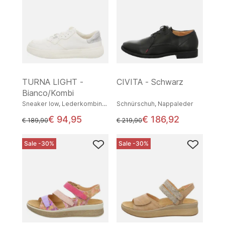
TURNA LIGHT -
CIVITA - Schwarz
Bianco/Kombi
Sneaker low, Lederkombination
Schnürschuh, Nappaleder
€ 94,95
€ 186,92
statt
statt
€ 189,90
€ 219,90
Sale -30%
Sale -30%