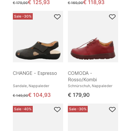
€ 125,93
€ 118,93
statt
statt
€ 179,90
€ 169,90
Sale -30%
CHANGE - Espresso
COMODA -
Rosso/Kombi
Sandale, Nappaleder
Schnürschuh, Nappaleder
€ 104,93
€ 179,90
statt
€ 149,90
Sale -40%
Sale -30%