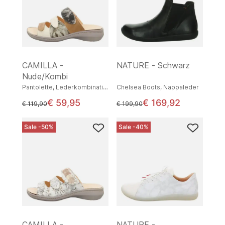
CAMILLA -
NATURE - Schwarz
Nude/Kombi
Pantolette, Lederkombination
Chelsea Boots, Nappaleder
€ 59,95
€ 169,92
statt
statt
€ 119,90
€ 199,90
Sale -50%
Sale -40%
CAMILLA -
NATURE -