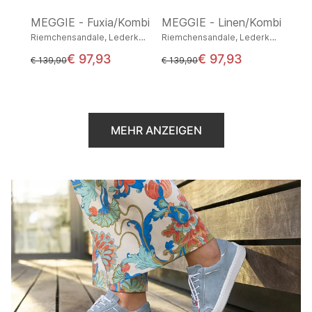
MEGGIE - Fuxia/Kombi
MEGGIE - Linen/Kombi
Riemchensandale, Lederkombination
Riemchensandale, Lederkombination
€ 97,93
€ 97,93
statt
statt
€ 139,90
€ 139,90
MEHR ANZEIGEN