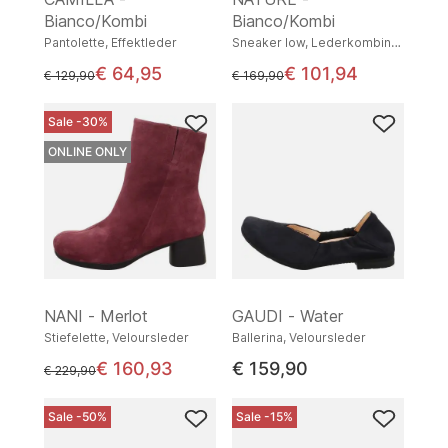
Bianco/Kombi
Bianco/Kombi
Pantolette, Effektleder
Sneaker low, Lederkombination
€ 64,95
€ 101,94
statt
statt
€ 129,90
€ 169,90
Sale -30%
ONLINE ONLY
NANI - Merlot
GAUDI - Water
Stiefelette, Veloursleder
Ballerina, Veloursleder
€ 160,93
€ 159,90
statt
€ 229,90
Sale -50%
Sale -15%