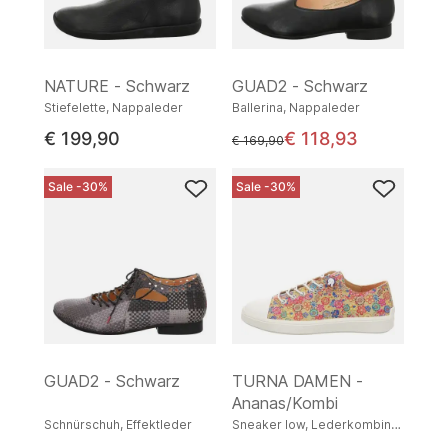
NATURE - Schwarz
GUAD2 - Schwarz
Stiefelette, Nappaleder
Ballerina, Nappaleder
€ 199,90
€ 118,93
statt
€ 169,90
Sale -30%
Sale -30%
GUAD2 - Schwarz
TURNA DAMEN -
Ananas/Kombi
Schnürschuh, Effektleder
Sneaker low, Lederkombination