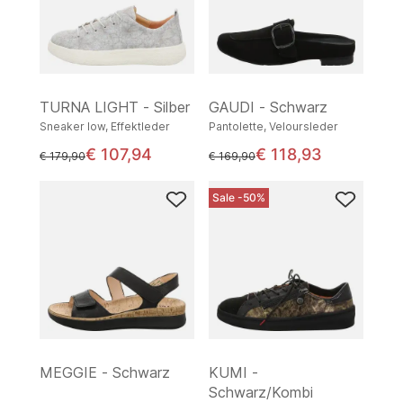
TURNA LIGHT - Silber
GAUDI - Schwarz
Sneaker low, Effektleder
Pantolette, Veloursleder
€ 107,94
€ 118,93
statt
statt
€ 179,90
€ 169,90
Sale -50%
MEGGIE - Schwarz
KUMI -
Schwarz/Kombi