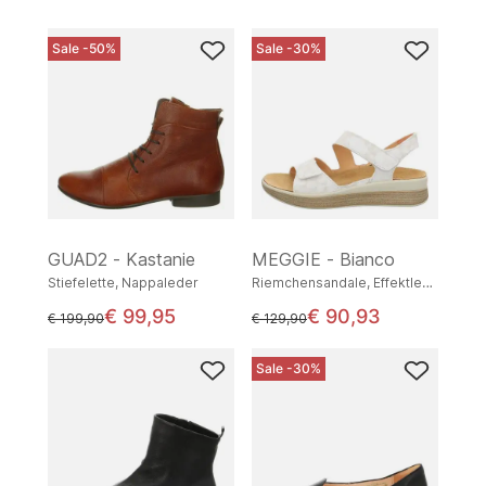
Sale -50%
Sale -30%
GUAD2 - Kastanie
MEGGIE - Bianco
Stiefelette, Nappaleder
Riemchensandale, Effektleder
€ 99,95
€ 90,93
statt
statt
€ 199,90
€ 129,90
Sale -30%