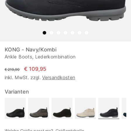
KONG - Navy/Kombi
Ankle Boots, Lederkombination
€ 109,95
statt
€ 219,90
inkl. MwSt. zzgl.
Versandkosten
Varianten
Welche Größe passt mir?
Größentabelle