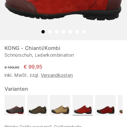
KONG - Chianti/Kombi
Schnürschuh, Lederkombination
€ 99,95
statt
€ 199,90
inkl. MwSt. zzgl.
Versandkosten
Varianten
Welche Größe passt mir?
Größentabelle