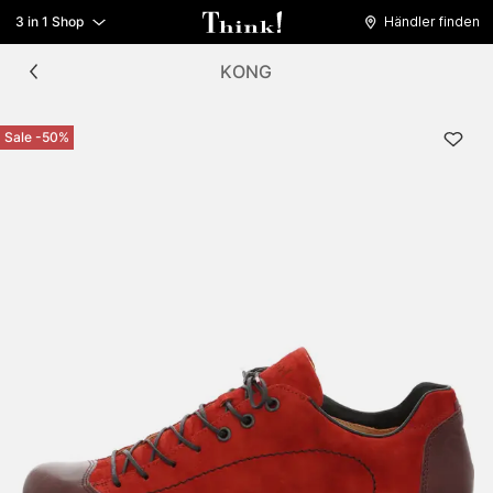
3 in 1 Shop
Händler finden
KONG
Sale -50%