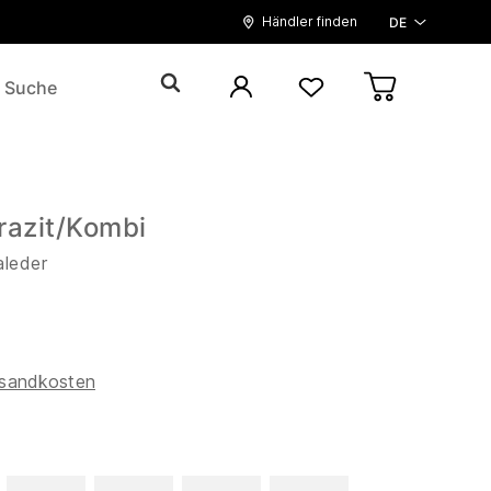
Händler finden
DE
razit/Kombi
aleder
5
sandkosten