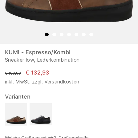
KUMI - Espresso/Kombi
Sneaker low, Lederkombination
€ 132,93
statt
€ 189,90
inkl. MwSt. zzgl.
Versandkosten
Varianten
Welche Größe passt mir?
Größentabelle