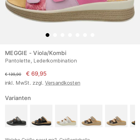
MEGGIE - Viola/Kombi
Pantolette, Lederkombination
€ 69,95
statt
€ 139,90
inkl. MwSt. zzgl.
Versandkosten
Varianten
Welche Größe passt mir?
Größentabelle