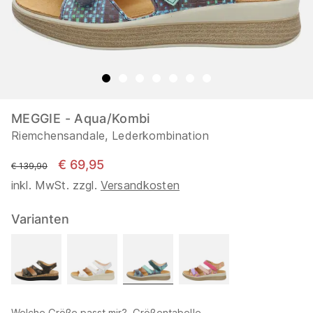
MEGGIE - Aqua/Kombi
Riemchensandale, Lederkombination
€ 69,95
statt
€ 139,90
inkl. MwSt. zzgl.
Versandkosten
Varianten
Welche Größe passt mir?
Größentabelle