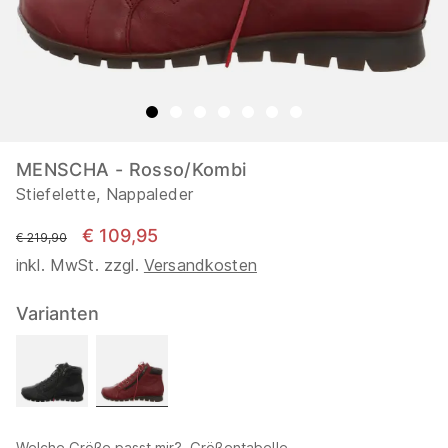
MENSCHA - Rosso/Kombi
Stiefelette, Nappaleder
€ 109,95
statt
€ 219,90
inkl. MwSt. zzgl.
Versandkosten
Varianten
Welche Größe passt mir?
Größentabelle