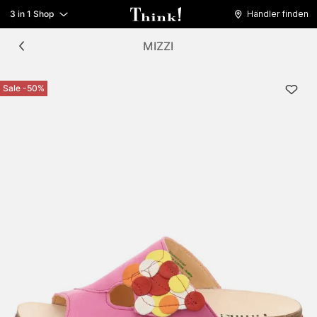
3 in 1 Shop
Händler finden
MIZZI
Sale -50%