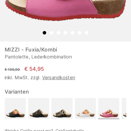
MIZZI - Fuxia/Kombi
Pantolette, Lederkombination
€ 54,95
statt
€ 109,90
inkl. MwSt. zzgl.
Versandkosten
Varianten
Welche Größe passt mir?
Größentabelle