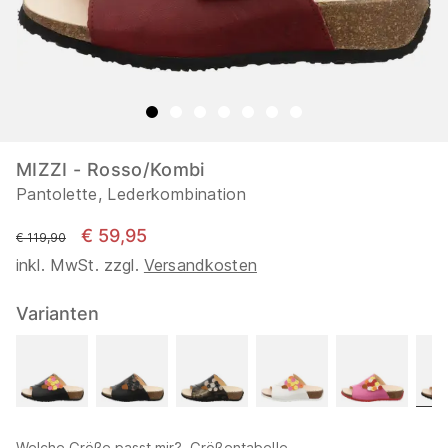
MIZZI - Rosso/Kombi
Pantolette, Lederkombination
€ 59,95
statt
€ 119,90
inkl. MwSt. zzgl.
Versandkosten
Varianten
Welche Größe passt mir?
Größentabelle