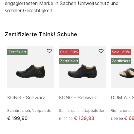
engagiertesten Marke in Sachen Umweltschutz und
sozialer Gerechtigkeit.
Zertifizierte Think! Schuhe
Zertifiziert
Sale -30%
Sale -30%
Zertifiziert
Zertifiziert
KONG - Schwarz
KONG - Schwarz
DUMIA - 
r
Schnürschuh, Nappaleder
Schnürschuh, Nappaleder
€ 199,90
€ 139,93
€ 6
€ 199,90
€ 99,90