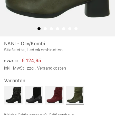
NANI - Oliv/Kombi
Stiefelette, Lederkombination
€ 124,95
statt
€ 249,90
inkl. MwSt. zzgl.
Versandkosten
Varianten
Welche Größe passt mir?
Größentabelle