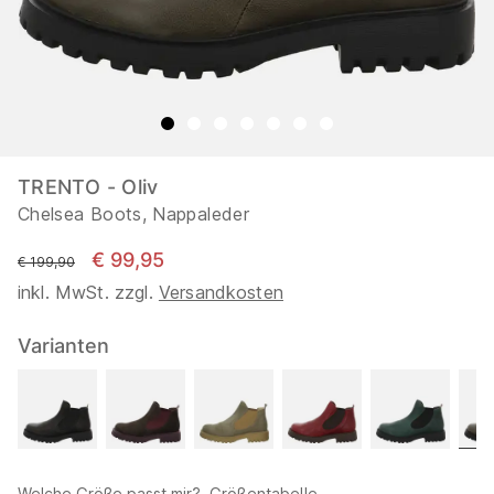
TRENTO - Oliv
Chelsea Boots, Nappaleder
€ 99,95
statt
€ 199,90
inkl. MwSt. zzgl.
Versandkosten
Varianten
Welche Größe passt mir?
Größentabelle