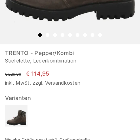
TRENTO - Pepper/Kombi
Stiefelette, Lederkombination
€ 114,95
statt
€ 229,90
inkl. MwSt. zzgl.
Versandkosten
Varianten
Welche Größe passt mir?
Größentabelle